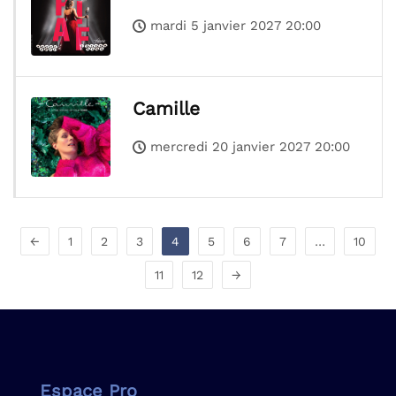
mardi 5 janvier 2027 20:00
Camille
mercredi 20 janvier 2027 20:00
←
1
2
3
4
5
6
7
…
10
11
12
→
Espace Pro