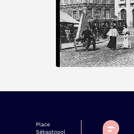
Place
Sébastopol