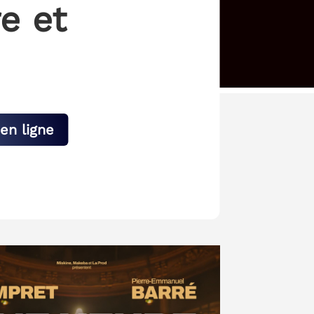
e et
en ligne