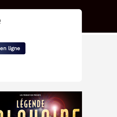
e
en ligne