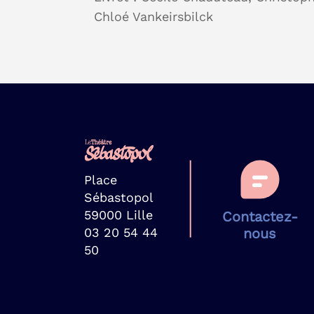
Chloé Vankeirsbilck
Place
Sébastopol
59000 Lille
Contactez-
03 20 54 44
nous
50