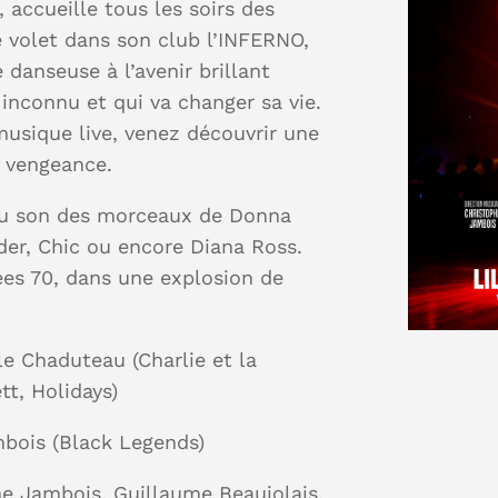
 accueille tous les soirs des
e volet dans son club l’INFERNO,
 danseuse à l’avenir brillant
 inconnu et qui va changer sa vie.
musique live, venez découvrir une
e vengeance.
au son des morceaux de Donna
er, Chic ou encore Diana Ross.
ées 70, dans une explosion de
le Chaduteau (Charlie et la
tt, Holidays)
mbois (Black Legends)
he Jambois, Guillaume Beaujolais,