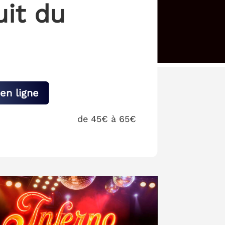
uit du
en ligne
de 45€ à 65€