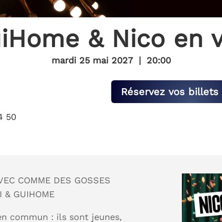
iHome & Nico en v
mardi 25 mai 2027
|
20:00
Réservez vos billets 
4 50
AVEC COMME DES GOSSES
I & GUIHOME
n commun : ils sont jeunes,