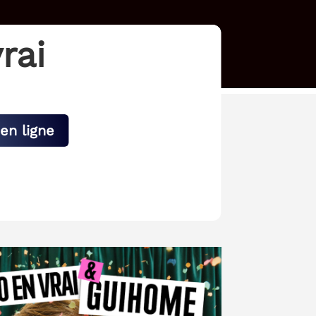
rai
en ligne