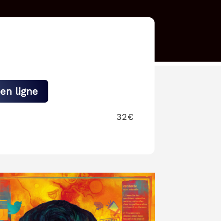
en ligne
32€