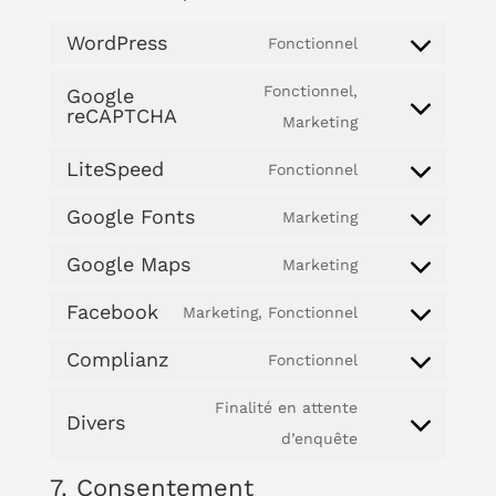
WordPress
Fonctionnel
Consent
to
Fonctionnel,
Google
reCAPTCHA
service
Consent
Marketing
wordpress
to
LiteSpeed
Fonctionnel
service
Consent
Google Fonts
google-
to
Marketing
Consent
recaptcha
service
Google Maps
to
Marketing
litespeed
Consent
service
Facebook
to
Marketing, Fonctionnel
google-
Consent
service
fonts
Complianz
to
Fonctionnel
google-
Consent
service
maps
to
Finalité en attente
Divers
facebook
service
Consent
d’enquête
complianz
to
7. Consentement