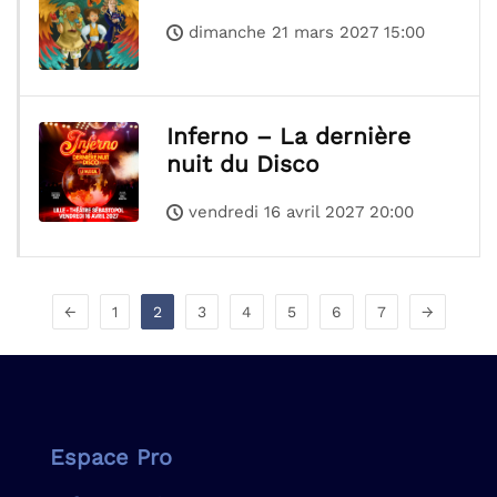
dimanche 21 mars 2027 15:00
Inferno – La dernière
nuit du Disco
vendredi 16 avril 2027 20:00
←
1
2
3
4
5
6
7
→
Espace Pro